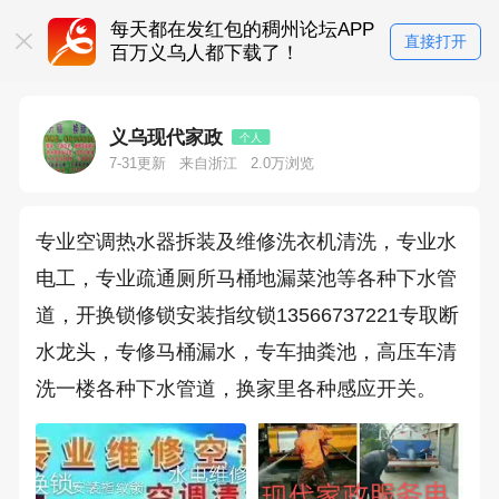
每天都在发红包的稠州论坛APP
直接打开
百万义乌人都下载了！
义乌现代家政
个人
7-31更新
来自浙江
2.0万浏览
专业空调热水器拆装及维修洗衣机清洗，专业水
电工，专业疏通厕所马桶地漏菜池等各种下水管
道，开换锁修锁安装指纹锁13566737221专取断
水龙头，专修马桶漏水，专车抽粪池，高压车清
洗一楼各种下水管道，换家里各种感应开关。