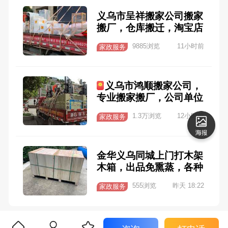
宜 13735784087
义乌市呈祥搬家公司搬家
搬厂，仓库搬迁，淘宝店
铺搬迁。机器厂房搬迁，
9885浏览
11小时前
家政服务
家具拆装，空调拆装维修
保养，专业团队。咨询电
话18758902794
义乌市鸿顺搬家公司，
专业搬家搬厂，公司单位
搬迁，专业搬钢琴，家具
1.3万浏览
12小时前
家政服务
拆装，叉车吊机搬移机
器，空调拆装，空调维
修，空调回收…
金华义乌同城上门打木架
木箱，出品免熏蒸，各种
易碎品，机器，设备，摩
555浏览
昨天 18:22
家政服务
托车，电动车，家具，洁
具等都可以。全程不用自
己动手，不管工厂、个人
发货，都可以省心省事，