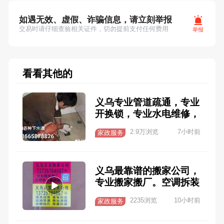
如遇无效、虚假、诈骗信息，请立刻举报
交易时请仔细查验相关证件，切勿提前支付任何费用
举报
看看其他的
义乌专业管道疏通，专业
开换锁，专业水电维修，
专业清理化粪池，专业打
2.9万浏览
7小时前
家政服务
捞手机贵重物品，专业疏
通厕所，马桶，地漏，菜
池等下水管道。专车吸
义乌最靠谱的搬家公司，
粪，高压清洗一楼各种管
专业搬家搬厂。空调拆装
道。专业水电维修，精修
维修，家具拆装高价回收
各种空调，热水器，洗衣
2235浏览
10小时前
家政服务
家电 有专业的团队服务
机等13665878826
第一，质量第一，价格便